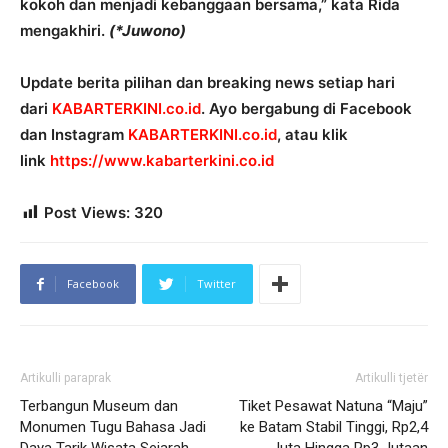
kokoh dan menjadi kebanggaan bersama,” kata Rida
mengakhiri.
(*Juwono)
Update berita pilihan dan breaking news setiap hari
dari
KABARTERKINI.co.id
. Ayo bergabung di Facebook
dan Instagram
KABARTERKINI.co.id
, atau klik
link
https://www.kabarterkini.co.id
Post Views:
320
Facebook
Twitter
Artikulli paraprak
Artikulli tjetër
Terbangun Museum dan
Tiket Pesawat Natuna “Maju”
Monumen Tugu Bahasa Jadi
ke Batam Stabil Tinggi, Rp2,4
Daya Tarik Wisata Sejarah
Juta Hingga Rp3 Jutaan