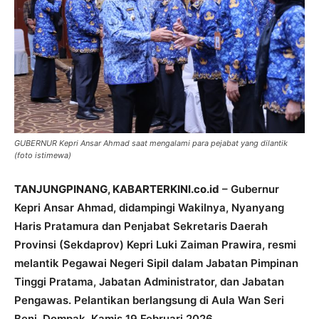
GUBERNUR Kepri Ansar Ahmad saat mengalami para pejabat yang dilantik
(foto istimewa)
TANJUNGPINANG, KABARTERKINI.co.id
– Gubernur
Kepri Ansar Ahmad, didampingi Wakilnya, Nyanyang
Haris Pratamura dan Penjabat Sekretaris Daerah
Provinsi (Sekdaprov) Kepri Luki Zaiman Prawira, resmi
melantik Pegawai Negeri Sipil dalam Jabatan Pimpinan
Tinggi Pratama, Jabatan Administrator, dan Jabatan
Pengawas. Pelantikan berlangsung di Aula Wan Seri
Beni, Dompak, Kamis 19 Februari 2026.