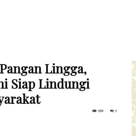
 Pangan Lingga,
i Siap Lindungi
yarakat
669
0