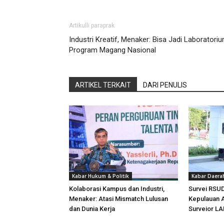
Artikulli paraprak
Industri Kreatif, Menaker: Bisa Jadi Laboratori
Program Magang Nasional
ARTIKEL TERKAIT
DARI PENULIS
Kabar Hukum & Politik
Kabar Daera
Kolaborasi Kampus dan Industri,
Survei RSUD
Menaker: Atasi Mismatch Lulusan
Kepulauan 
dan Dunia Kerja
Surveior L