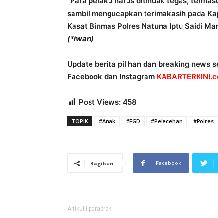
“Para pelaku harus ditindak tegas, termas
sambil mengucapkan terimakasih pada Kap
Kasat Binmas Polres Natuna Iptu Saidi Ma
(*iwan)
Update berita pilihan dan breaking news se
Facebook dan Instagram
KABARTERKINI.co
Post Views:
458
TOPIK
#Anak
#FGD
#Pelecehan
#Polres
Facebook
Bagikan
Artikulli paraprak