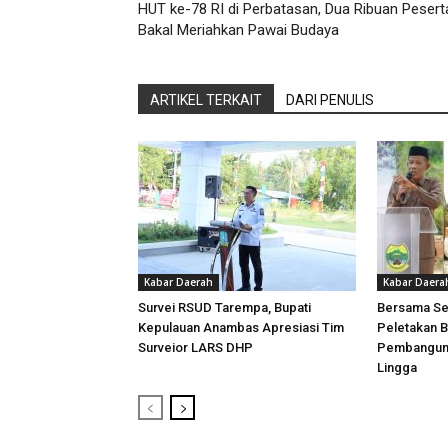
HUT ke-78 RI di Perbatasan, Dua Ribuan Pesert
Bakal Meriahkan Pawai Budaya
ARTIKEL TERKAIT
DARI PENULIS
Kabar Daerah
Kabar Daera
Survei RSUD Tarempa, Bupati
Bersama Sek
Kepulauan Anambas Apresiasi Tim
Peletakan 
Surveior LARS DHP
Pembanguna
Lingga