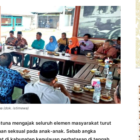
a (dok. istimewa)
tuna mengajak seluruh elemen masyarakat turut
han seksual pada anak-anak. Sebab angka
t di kabupaten kepulauan perbatasan di tengah