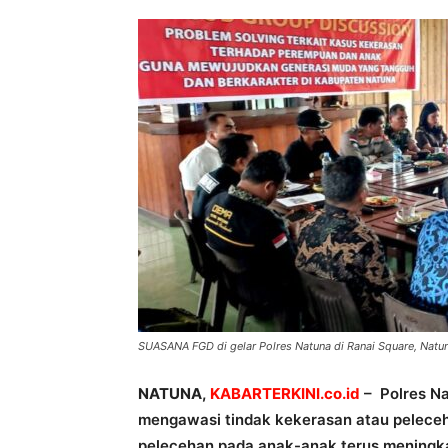
SUASANA FGD di gelar Polres Natuna di Ranai Square, Natun
NATUNA,
KABARTERKINI.co.id
– Polres Na
mengawasi tindak kekerasan atau pelece
pelecehan pada anak-anak terus meningka