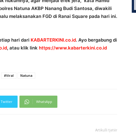
uk hukumnya, agar menjadi efek jera,” kata Hamid
olres Natuna AKBP Nanang Budi Santosa, diwakili
nalu melaksanakan FGD di Ranai Square pada hari ini.
tiap hari dari
KABARTERKINI.co.id
. Ayo bergabung di
.id
, atau klik link
https://www.kabarterkini.co.id
#Viral
Natuna
Twitter
WhatsApp
Artikulli tjetër