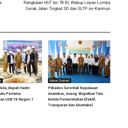
a
Rangkaian HUT ke-78 RI, Wabup Lepas Lomba
Gerak Jalan Tingkat SD dan SLTP se-Karimun
h
Kabar Daerah
da, Bupati Hadiri
Pilkades Serentak Kepulauan
Batu Pertama
Anambas, Aneng: Wujudkan Tata
n USB TK Negeri 1
Kelola Pemerintahan Efektif,
Transparan dan Akuntabel