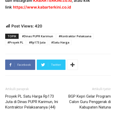
dan Instagram
KABARTERKINI.co.id
, atau klik
link
https://www.kabarterkini.co.id
Post Views:
420
TOPIK
#Dinas PUPR Karimun
#Kontraktor Pelaksana
#Proyek PL
#Rp173 Juta
#Satu Harga
Facebook
Twitter
Artikulli paraprak
Artikulli tjetër
Proyek PL Satu Harga Rp173
BGP Kepri Gelar Program
Juta di Dinas PUPR Karimun, Ini
Calon Guru Penggerak di
Kontraktor Pelaksananya (44)
Kabupaten Natuna