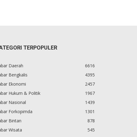
ATEGORI TERPOPULER
abar Daerah
6616
bar Bengkalis
4395
abar Ekonomi
2457
bar Hukum & Politik
1967
abar Nasional
1439
abar Forkopimda
1301
bar Bintan
878
abar Wisata
545