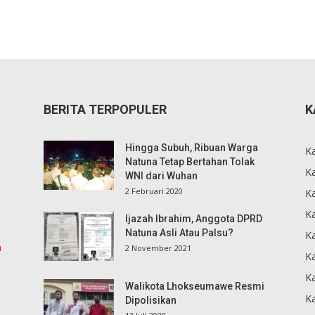
BERITA TERPOPULER
K
Hingga Subuh, Ribuan Warga
K
Natuna Tetap Bertahan Tolak
Ka
WNI dari Wuhan
2 Februari 2020
K
Ka
Ijazah Ibrahim, Anggota DPRD
Natuna Asli Atau Palsu?
K
m
2 November 2021
K
Ka
Walikota Lhokseumawe Resmi
K
Dipolisikan