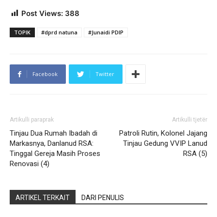
Post Views:
388
TOPIK
#dprd natuna
#Junaidi PDIP
Facebook
Twitter
Artikulli paraprak
Artikulli tjetër
Tinjau Dua Rumah Ibadah di
Patroli Rutin, Kolonel Jajang
Markasnya, Danlanud RSA:
Tinjau Gedung VVIP Lanud
Tinggal Gereja Masih Proses
RSA (5)
Renovasi (4)
ARTIKEL TERKAIT
DARI PENULIS