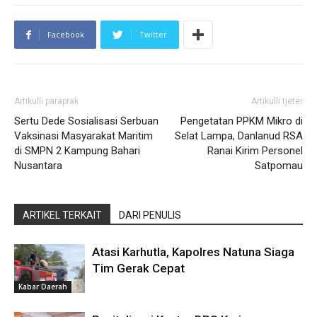
Facebook
Twitter
Artikulli paraprak
Artikulli tjetër
Sertu Dede Sosialisasi Serbuan
Pengetatan PPKM Mikro di
Vaksinasi Masyarakat Maritim
Selat Lampa, Danlanud RSA
di SMPN 2 Kampung Bahari
Ranai Kirim Personel
Nusantara
Satpomau
ARTIKEL TERKAIT
DARI PENULIS
Atasi Karhutla, Kapolres Natuna Siaga
Tim Gerak Cepat
Kabar Daerah