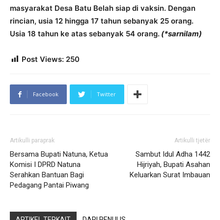
masyarakat Desa Batu Belah siap di vaksin. Dengan
rincian, usia 12 hingga 17 tahun sebanyak 25 orang.
Usia 18 tahun ke atas sebanyak 54 orang.
(*sarnilam)
Post Views:
250
Facebook
Twitter
Artikulli paraprak
Artikulli tjetër
Bersama Bupati Natuna, Ketua
Sambut Idul Adha 1442
Komisi I DPRD Natuna
Hijriyah, Bupati Asahan
Serahkan Bantuan Bagi
Keluarkan Surat Imbauan
Pedagang Pantai Piwang
ARTIKEL TERKAIT
DARI PENULIS