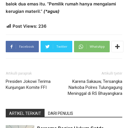
balok dua emas itu. “Pemilik rumah hanya mengalami
kerugian materil.”
(*agus)
Post Views:
236
Facebook
Twitter
WhatsApp
Artikulli paraprak
Artikulli tjetër
Presiden Jokowi Terima
Karena Sakauw, Tersangka
Kunjungan Komite FFI
Narkoba Polres Tulungagung
Meninggal di RS Bhayangkara
ARTIKEL TERKAIT
DARI PENULIS