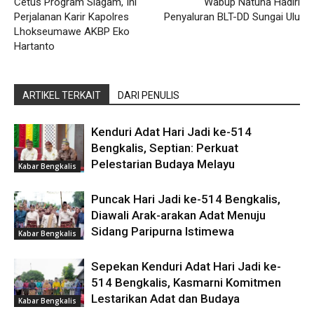
Cetus Program Siagam, Ini
Wabup Natuna Hadiri
Perjalanan Karir Kapolres
Penyaluran BLT-DD Sungai Ulu
Lhokseumawe AKBP Eko
Hartanto
ARTIKEL TERKAIT
DARI PENULIS
Kenduri Adat Hari Jadi ke-514
Bengkalis, Septian: Perkuat
Pelestarian Budaya Melayu
Kabar Bengkalis
Puncak Hari Jadi ke-514 Bengkalis,
Diawali Arak-arakan Adat Menuju
Sidang Paripurna Istimewa
Kabar Bengkalis
Sepekan Kenduri Adat Hari Jadi ke-
514 Bengkalis, Kasmarni Komitmen
Lestarikan Adat dan Budaya
Kabar Bengkalis