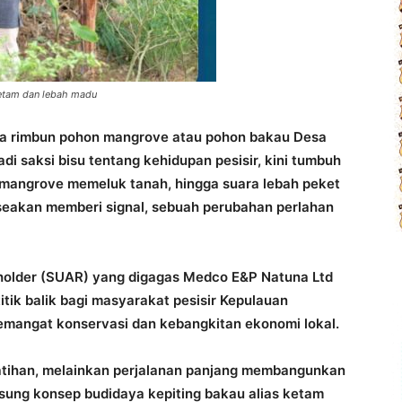
ketam dan lebah madu
ra rimbun pohon mangrove atau pohon bakau Desa
di saksi bisu tentang kehidupan pesisir, kini tumbuh
 mangrove memeluk tanah, hingga suara lebah peket
seakan memberi signal, sebuah perubahan perlahan
holder (SUAR) yang digagas Medco E&P Natuna Ltd
itik balik bagi masyarakat pesisir Kepulauan
emangat konservasi dan kebangkitan ekonomi lokal.
atihan, melainkan perjalanan panjang membangunkan
sung konsep budidaya kepiting bakau alias ketam