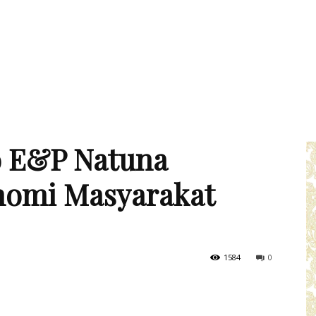
 E&P Natuna
nomi Masyarakat
1584
0