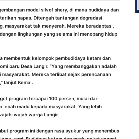
gembangan model silvofishery, di mana budidaya dan
 tarikan napas. Ditengah tantangan degradasi
g, masyarakat tak menyerah. Mereka beradaptasi,
dengan lingkungan yang selama ini menopang hidup
ga membentuk kelompok pembudidaya ketam dan
nomi baru Desa Langir. “Yang membanggakan adalah
i masyarakat. Mereka terlibat sejak perencanaan
,” lanjut Kemal.
rget program tercapai 100 persen, mulai dari
stup lebah madu kepada masyarakat. Yang lebih
 wajah-wajah warga Langir.
mbut program ini dengan rasa syukur yang menembus
an lama kami. Budidaya ketam dan madu peket sangat