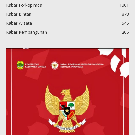
Kabar Forkopimda
1301
Kabar Bintan
878
Kabar Wisata
545
Kabar Pembangunan
206