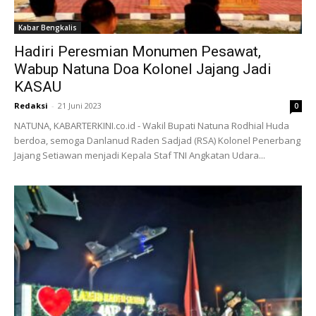
Kabar Bengkalis
Hadiri Peresmian Monumen Pesawat,
Wabup Natuna Doa Kolonel Jajang Jadi
KASAU
Redaksi
-
21 Juni 2023
0
NATUNA, KABARTERKINI.co.id - Wakil Bupati Natuna Rodhial Huda
berdoa, semoga Danlanud Raden Sadjad (RSA) Kolonel Penerbang
Jajang Setiawan menjadi Kepala Staf TNI Angkatan Udara...