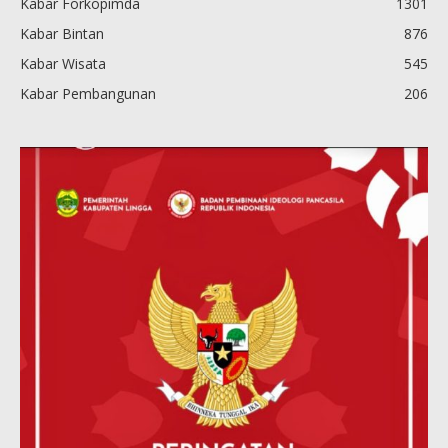
Kabar Forkopimda
1301
Kabar Bintan
876
Kabar Wisata
545
Kabar Pembangunan
206