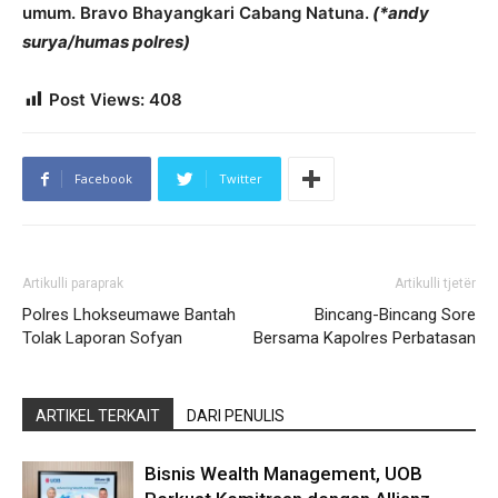
umum. Bravo Bhayangkari Cabang Natuna.
(*andy
surya/humas polres)
Post Views:
408
Facebook
Twitter
Artikulli paraprak
Artikulli tjetër
Polres Lhokseumawe Bantah
Bincang-Bincang Sore
Tolak Laporan Sofyan
Bersama Kapolres Perbatasan
ARTIKEL TERKAIT
DARI PENULIS
Bisnis Wealth Management, UOB