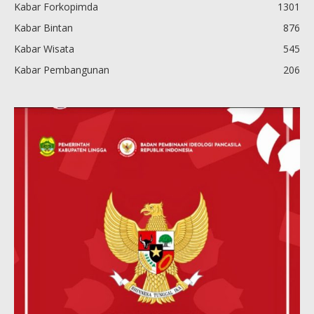
Kabar Forkopimda
1301
Kabar Bintan
876
Kabar Wisata
545
Kabar Pembangunan
206