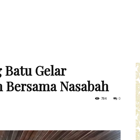
 Batu Gelar
n Bersama Nasabah
784
0