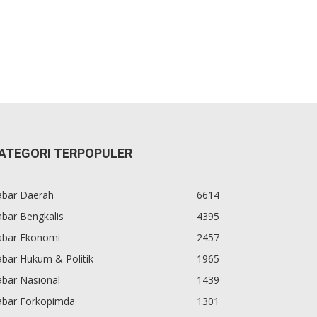
ATEGORI TERPOPULER
abar Daerah
6614
bar Bengkalis
4395
abar Ekonomi
2457
bar Hukum & Politik
1965
abar Nasional
1439
abar Forkopimda
1301