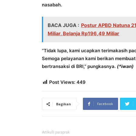
nasabah.
BACA JUGA :
Postur APBD Natuna 21 
Miliar, Belanja Rp196,49 Miliar
“Tidak lupa, kami ucapkan terimakasih pa
Semoga pelayanan kami berikan membuat
bertransaksi di BRI,” pungkasnya.
(*iwan)
Post Views:
449
Facebook
Bagikan
Artikulli paraprak