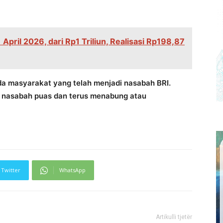
April 2026, dari Rp1 Triliun, Realisasi Rp198,87
da masyarakat yang telah menjadi nasabah BRI.
 nasabah puas dan terus menabung atau
Twitter
WhatsApp
Artikulli tjetër