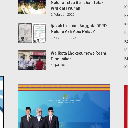
Natuna Tetap Bertahan Tolak
Ka
WNI dari Wuhan
2 Februari 2020
K
Ka
Ijazah Ibrahim, Anggota DPRD
Natuna Asli Atau Palsu?
K
m
2 November 2021
K
Ka
Walikota Lhokseumawe Resmi
K
Dipolisikan
13 Juli 2020
K