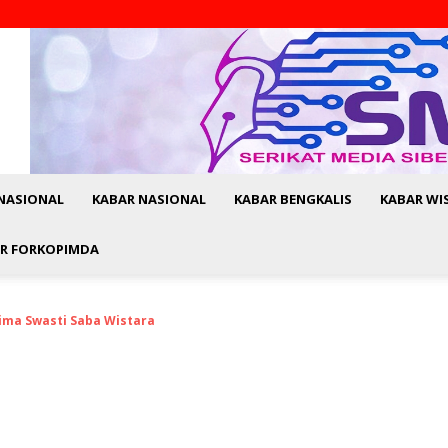
NASIONAL
KABAR NASIONAL
KABAR BENGKALIS
KABAR WI
R FORKOPIMDA
rima Swasti Saba Wistara