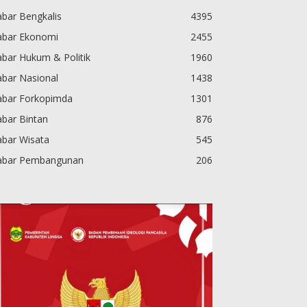
bar Bengkalis
4395
abar Ekonomi
2455
bar Hukum & Politik
1960
abar Nasional
1438
abar Forkopimda
1301
bar Bintan
876
abar Wisata
545
abar Pembangunan
206