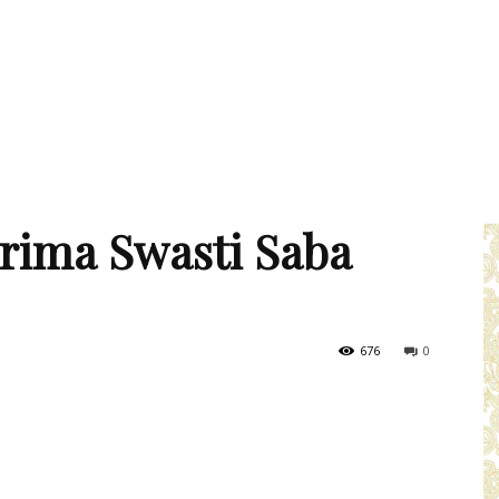
erima Swasti Saba
676
0