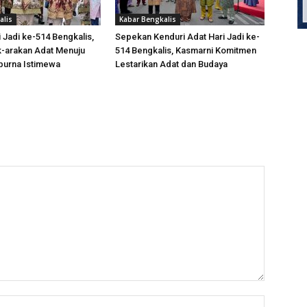
alis
Kabar Bengkalis
 Jadi ke-514 Bengkalis,
Sepekan Kenduri Adat Hari Jadi ke-
k-arakan Adat Menuju
514 Bengkalis, Kasmarni Komitmen
purna Istimewa
Lestarikan Adat dan Budaya