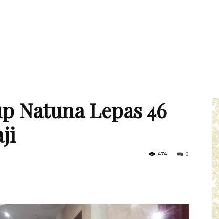
p Natuna Lepas 46
ji
474
0