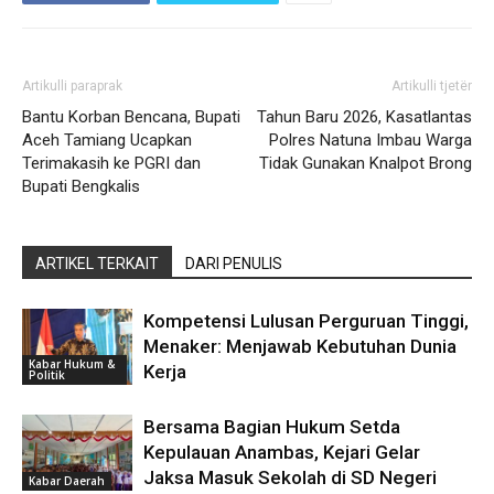
Artikulli paraprak
Artikulli tjetër
Bantu Korban Bencana, Bupati
Tahun Baru 2026, Kasatlantas
Aceh Tamiang Ucapkan
Polres Natuna Imbau Warga
Terimakasih ke PGRI dan
Tidak Gunakan Knalpot Brong
Bupati Bengkalis
ARTIKEL TERKAIT
DARI PENULIS
Kompetensi Lulusan Perguruan Tinggi,
Menaker: Menjawab Kebutuhan Dunia
Kabar Hukum &
Kerja
Politik
Bersama Bagian Hukum Setda
Kepulauan Anambas, Kejari Gelar
Jaksa Masuk Sekolah di SD Negeri
Kabar Daerah