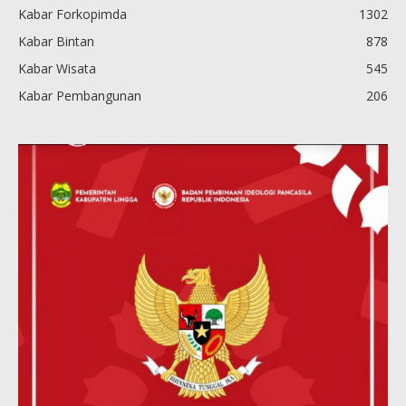
Kabar Forkopimda
1302
Kabar Bintan
878
Kabar Wisata
545
Kabar Pembangunan
206