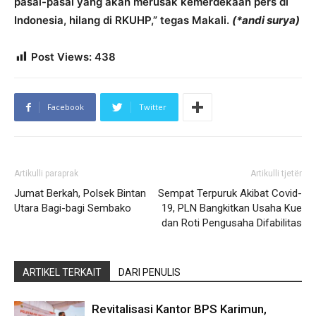
pasal-pasal yang akan merusak kemerdekaan pers di
Indonesia, hilang di RKUHP,” tegas Makali.
(*andi surya)
Post Views:
438
Facebook
Twitter
Artikulli paraprak
Artikulli tjetër
Jumat Berkah, Polsek Bintan
Sempat Terpuruk Akibat Covid-
Utara Bagi-bagi Sembako
19, PLN Bangkitkan Usaha Kue
dan Roti Pengusaha Difabilitas
ARTIKEL TERKAIT
DARI PENULIS
Revitalisasi Kantor BPS Karimun,