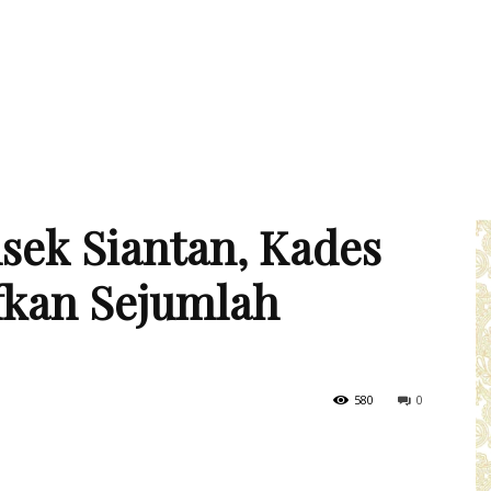
sek Siantan, Kades
kan Sejumlah
580
0