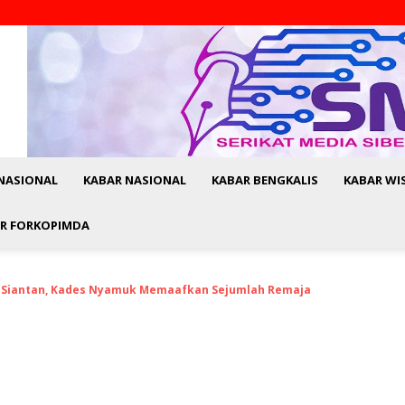
NASIONAL
KABAR NASIONAL
KABAR BENGKALIS
KABAR WI
R FORKOPIMDA
k Siantan, Kades Nyamuk Memaafkan Sejumlah Remaja