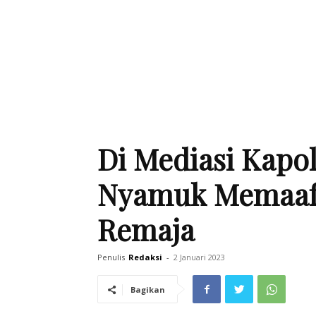
Di Mediasi Kapol
Nyamuk Memaaf
Remaja
Penulis
Redaksi
-
2 Januari 2023
Bagikan