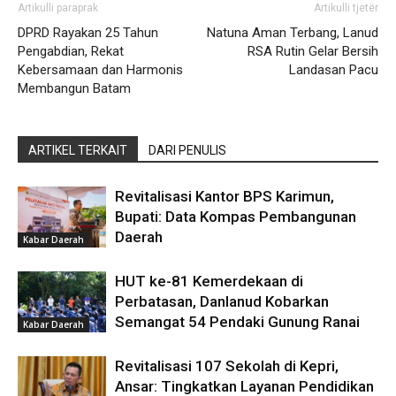
Artikulli paraprak
Artikulli tjetër
DPRD Rayakan 25 Tahun
Natuna Aman Terbang, Lanud
Pengabdian, Rekat
RSA Rutin Gelar Bersih
Kebersamaan dan Harmonis
Landasan Pacu
Membangun Batam
ARTIKEL TERKAIT
DARI PENULIS
Revitalisasi Kantor BPS Karimun,
Bupati: Data Kompas Pembangunan
Daerah
Kabar Daerah
HUT ke-81 Kemerdekaan di
Perbatasan, Danlanud Kobarkan
Semangat 54 Pendaki Gunung Ranai
Kabar Daerah
Revitalisasi 107 Sekolah di Kepri,
Ansar: Tingkatkan Layanan Pendidikan