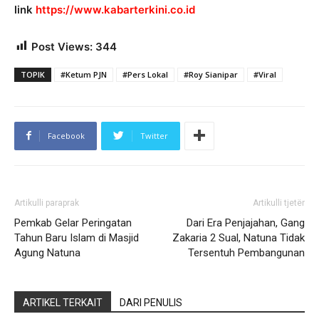
link
https://www.kabarterkini.co.id
Post Views:
344
TOPIK
#Ketum PJN
#Pers Lokal
#Roy Sianipar
#Viral
Facebook
Twitter
Artikulli paraprak
Artikulli tjetër
Pemkab Gelar Peringatan
Dari Era Penjajahan, Gang
Tahun Baru Islam di Masjid
Zakaria 2 Sual, Natuna Tidak
Agung Natuna
Tersentuh Pembangunan
ARTIKEL TERKAIT
DARI PENULIS