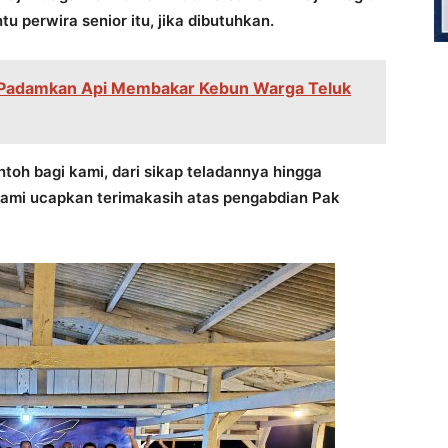
u perwira senior itu, jika dibutuhkan.
Padamkan Api Membakar Kebun Warga Teluk
toh bagi kami, dari sikap teladannya hingga
i kami ucapkan terimakasih atas pengabdian Pak