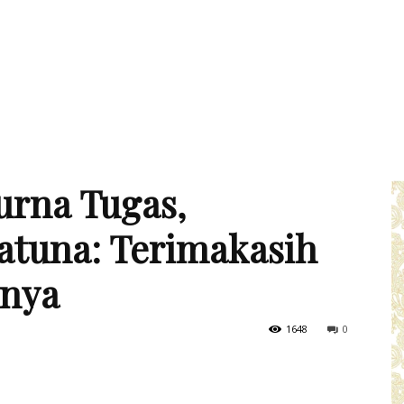
urna Tugas,
atuna: Terimakasih
nnya
1648
0