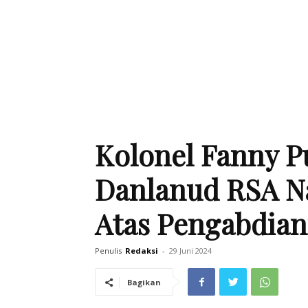
Kolonel Fanny P
Danlanud RSA N
Atas Pengabdia
Penulis
Redaksi
-
29 Juni 2024
Bagikan