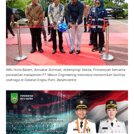
WALI Kota Batam, Amsakar Achmad, didampingi Sekda, Firmansyah bersama
perwakilan manajemen PT Wasco Engineering Indonesia meresmikan fasilitas
olahraga di Dataran Engku Putri, Batamcentre