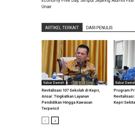
Economy Free Day, Simpul Jejaring Alumni FEB
Unair
ARTIKEL TERKAIT
DARI PENULIS
Kabar Daerah
Kabar Daera
Revitalisasi 107 Sekolah di Kepri,
Program Pri
Ansar: Tingkatkan Layanan
Revitalisasi
Pendidikan Hingga Kawasan
Kepri Sekita
Terpencil