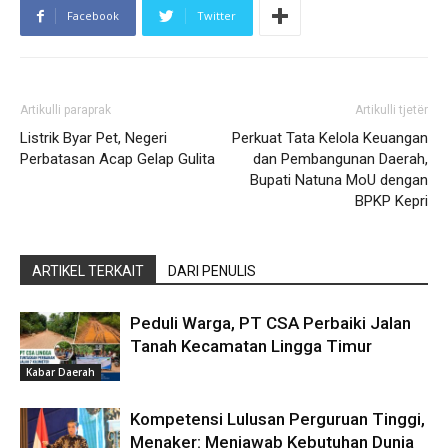
Facebook
Twitter
Artikulli paraprak
Artikulli tjetër
Listrik Byar Pet, Negeri
Perkuat Tata Kelola Keuangan
Perbatasan Acap Gelap Gulita
dan Pembangunan Daerah,
Bupati Natuna MoU dengan
BPKP Kepri
ARTIKEL TERKAIT
DARI PENULIS
Peduli Warga, PT CSA Perbaiki Jalan
Tanah Kecamatan Lingga Timur
Kabar Daerah
Kompetensi Lulusan Perguruan Tinggi,
Menaker: Menjawab Kebutuhan Dunia