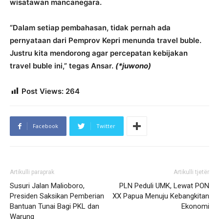
wisatawan mancanegara.
“Dalam setiap pembahasan, tidak pernah ada
pernyataan dari Pemprov Kepri menunda travel buble.
Justru kita mendorong agar percepatan kebijakan
travel buble ini,” tegas Ansar.
(*juwono)
Post Views:
264
Facebook
Twitter
Artikulli paraprak
Artikulli tjetër
Susuri Jalan Malioboro,
PLN Peduli UMK, Lewat PON
Presiden Saksikan Pemberian
XX Papua Menuju Kebangkitan
Bantuan Tunai Bagi PKL dan
Ekonomi
Warung