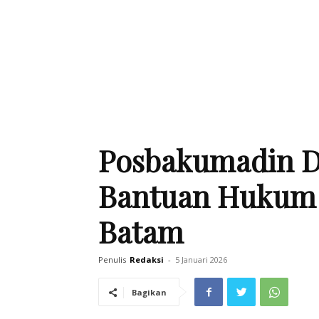
Posbakumadin Di
Bantuan Hukum 
Batam
Penulis
Redaksi
-
5 Januari 2026
Bagikan