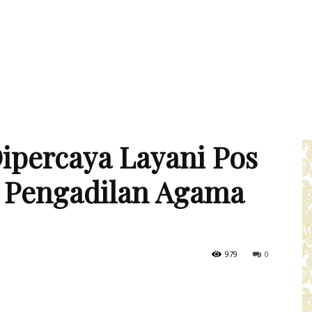
percaya Layani Pos
Pengadilan Agama
979
0