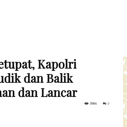
tupat, Kapolri
udik dan Balik
man dan Lancar
3986
0