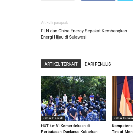
Artikulli paraprak
PLN dan China Energy Sepakat Kembangkan
Energi Hijau di Sulawesi
ARTIKEL TERKAIT
DARI PENULIS
Kabar Daerah
Kabar Hukum
HUT ke-81 Kemerdekaan di
Kompetensi
Perbatasan, Danlanud Kobarkan
Tinggi, Me