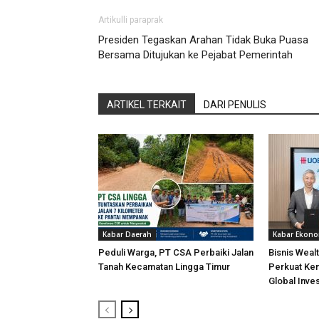
Artikulli paraprak
Presiden Tegaskan Arahan Tidak Buka Puasa
Bersama Ditujukan ke Pejabat Pemerintah
ARTIKEL TERKAIT
DARI PENULIS
Kabar Daerah
Kabar Ekono
Peduli Warga, PT CSA Perbaiki Jalan
Bisnis Wea
Tanah Kecamatan Lingga Timur
Perkuat Kem
Global Inve