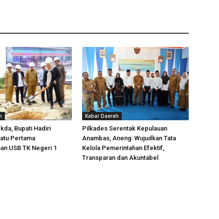
h
Kabar Daerah
da, Bupati Hadiri
Pilkades Serentak Kepulauan
Batu Pertama
Anambas, Aneng: Wujudkan Tata
n USB TK Negeri 1
Kelola Pemerintahan Efektif,
Transparan dan Akuntabel