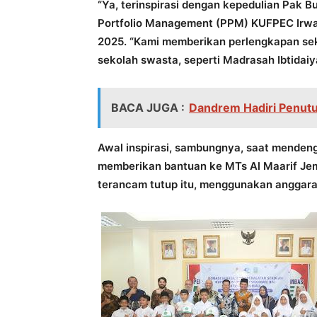
“Ya, terinspirasi dengan kepedulian Pak Bu
Portfolio Management (PPM) KUFPEC Irwan 
2025. “Kami memberikan perlengkapan sek
sekolah swasta, seperti Madrasah Ibtidai
BACA JUGA :
Dandrem Hadiri Penutup
Awal inspirasi, sambungnya, saat mende
memberikan bantuan ke MTs Al Maarif Jem
terancam tutup itu, menggunakan anggaran