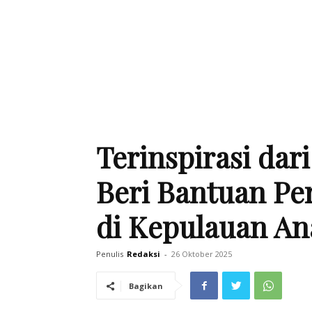
Terinspirasi dar
Beri Bantuan Pe
di Kepulauan A
Penulis
Redaksi
-
26 Oktober 2025
Bagikan