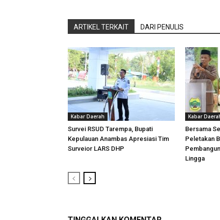
ARTIKEL TERKAIT
DARI PENULIS
Kabar Daerah
Kabar Daera
Survei RSUD Tarempa, Bupati
Bersama Sek
Kepulauan Anambas Apresiasi Tim
Peletakan 
Surveior LARS DHP
Pembanguna
Lingga
TINGGALKAN KOMENTAR