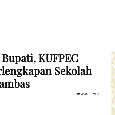
i Bupati, KUFPEC
rlengkapan Sekolah
nambas
2425
0