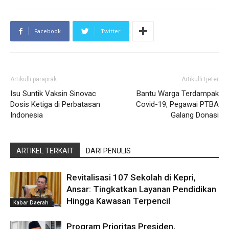
Facebook
Twitter
Artikulli paraprak
Artikulli tjetër
Isu Suntik Vaksin Sinovac
Bantu Warga Terdampak
Dosis Ketiga di Perbatasan
Covid-19, Pegawai PTBA
Indonesia
Galang Donasi
ARTIKEL TERKAIT
DARI PENULIS
Revitalisasi 107 Sekolah di Kepri,
Ansar: Tingkatkan Layanan Pendidikan
Hingga Kawasan Terpencil
Kabar Daerah
Program Prioritas Presiden,