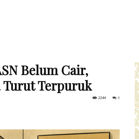
ASN Belum Cair,
 Turut Terpuruk
2244
0