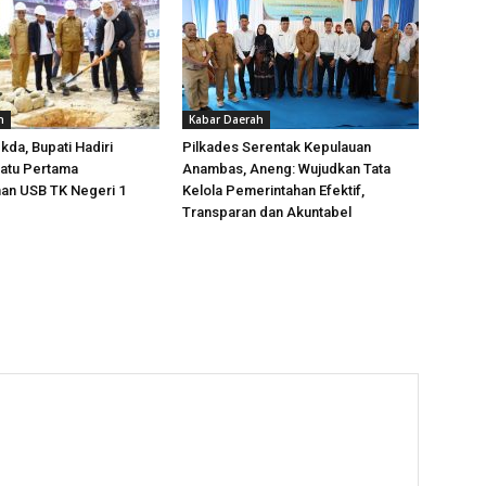
h
Kabar Daerah
da, Bupati Hadiri
Pilkades Serentak Kepulauan
Batu Pertama
Anambas, Aneng: Wujudkan Tata
n USB TK Negeri 1
Kelola Pemerintahan Efektif,
Transparan dan Akuntabel