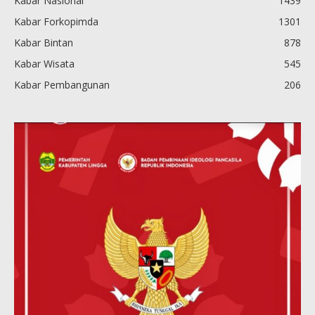
Kabar Nasional
1439
Kabar Forkopimda
1301
Kabar Bintan
878
Kabar Wisata
545
Kabar Pembangunan
206