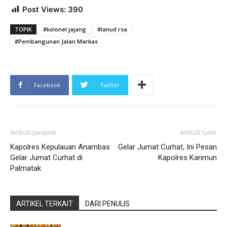
Post Views:
390
TOPIK
#kolonel jajang
#lanud rsa
#Pembangunan Jalan Markas
Facebook
Twitter
Artikulli paraprak
Artikulli tjetër
Kapolres Kepulauan Anambas
Gelar Jumat Curhat, Ini Pesan
Gelar Jumat Curhat di
Kapolres Karimun
Palmatak
ARTIKEL TERKAIT
DARI PENULIS