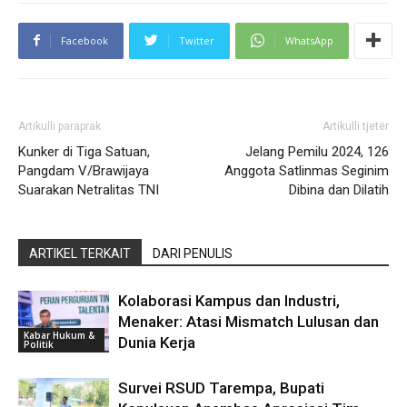
Facebook
Twitter
WhatsApp
Artikulli paraprak
Artikulli tjetër
Kunker di Tiga Satuan,
Jelang Pemilu 2024, 126
Pangdam V/Brawijaya
Anggota Satlinmas Seginim
Suarakan Netralitas TNI
Dibina dan Dilatih
ARTIKEL TERKAIT
DARI PENULIS
Kolaborasi Kampus dan Industri,
Menaker: Atasi Mismatch Lulusan dan
Kabar Hukum &
Dunia Kerja
Politik
Survei RSUD Tarempa, Bupati