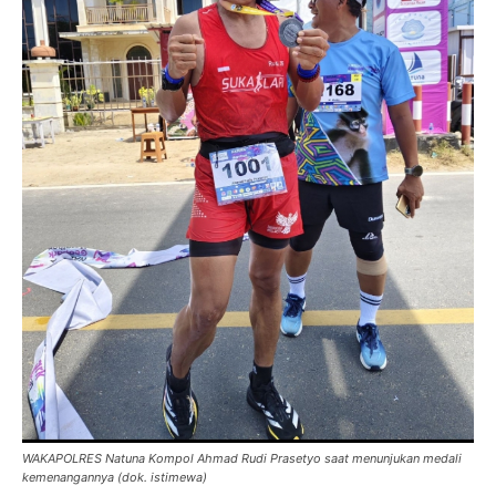
WAKAPOLRES Natuna Kompol Ahmad Rudi Prasetyo saat menunjukan medali
kemenangannya (dok. istimewa)